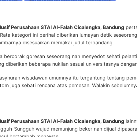
lusif Perusahaan STAI Al-Falah Cicalengka, Bandung
perta
-Rata kategori ini perihal diberikan lumayan detik seseor
barnya disesuaikan memakai judul terpandang.
ya bercorak goresan seseorang nan menyedot sehati pelant
ng diberikan beberapa nukilan sesuai universitasnya deng
yhuran wisudawan umumnya itu tergantung tentang pemes
tom juga sebati rencana atas pemesan. Walakin sebelumnya
lusif Perusahaan STAI Al-Falah Cicalengka, Bandung
lain
 Sungguh-Sungguh wujud memunjung beker nan dijual dipasara
muncul bertambah menawan.