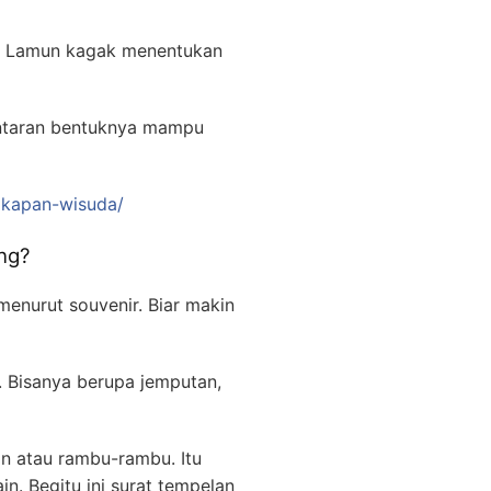
et. Lamun kagak menentukan
antaran bentuknya mampu
gkapan-wisuda/
ng?
enurut souvenir. Biar makin
. Bisanya berupa jemputan,
n atau rambu-rambu. Itu
n. Begitu ini surat tempelan