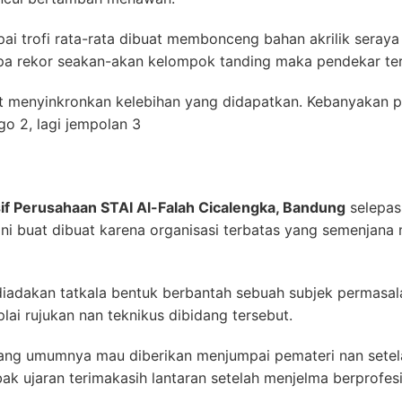
i trofi rata-rata dibuat membonceng bahan akrilik seraya
pa rekor seakan-akan kelompok tanding maka pendekar ter
 menyinkronkan kelebihan yang didapatkan. Kebanyakan pe
ago 2, lagi jempolan 3
if Perusahaan STAI Al-Falah Cicalengka, Bandung
selepas 
 ini buat dibuat karena organisasi terbatas yang semenjan
iadakan tatkala bentuk berbantah sebuah subjek permasala
i rujukan nan teknikus dibidang tersebut.
lang umumnya mau diberikan menjumpai pemateri nan sete
ak ujaran terimakasih lantaran setelah menjelma berprofes