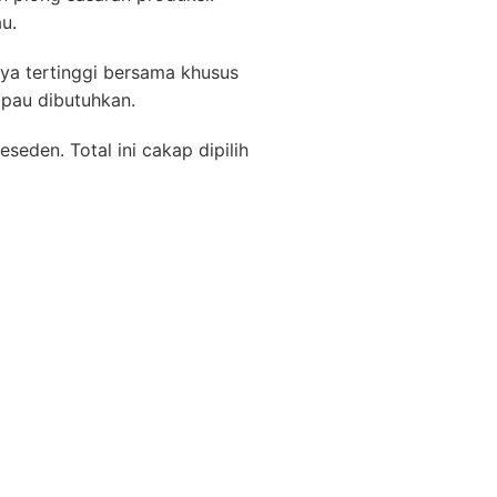
u.
nya tertinggi bersama khusus
mpau dibutuhkan.
eden. Total ini cakap dipilih