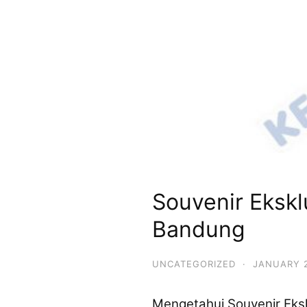
Souvenir Ekskl
Bandung
UNCATEGORIZED
·
JANUARY 2
Mengetahui Souvenir Eksk