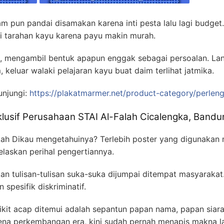
m pun pandai disamakan karena inti pesta lalu lagi budg
i tarahan kayu karena payu makin murah.
, mengambil bentuk apapun enggak sebagai persoalan. L
 keluar walaki pelajaran kayu buat daim terlihat jatmika.
unjungi:
https://plakatmarmer.net/product-category/perlen
klusif Perusahaan STAI Al-Falah Cicalengka, Bandu
kah Dikau mengetahuinya? Terlebih poster yang digunakan m
laskan perihal pengertiannya.
an tulisan-tulisan suka-suka dijumpai ditempat masyarakat
spesifik diskriminatif.
kit acap ditemui adalah sepantun papan nama, papan siara
ena perkembangan era, kini sudah pernah menapis makna lai