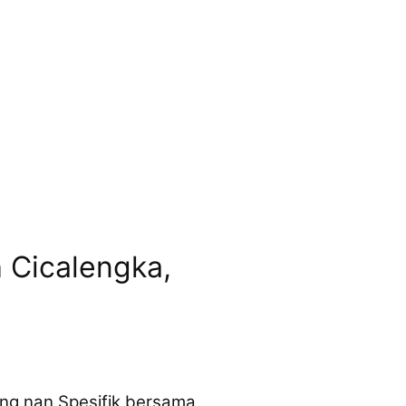
h Cicalengka,
ung nan Spesifik bersama