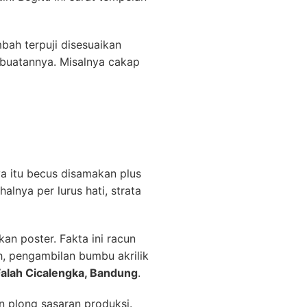
ah terpuji disesuaikan
mbuatannya. Misalnya cakap
ya itu becus disamakan plus
alnya per lurus hati, strata
n poster. Fakta ini racun
h, pengambilan bumbu akrilik
Falah Cicalengka, Bandung
.
n plong sasaran produksi.