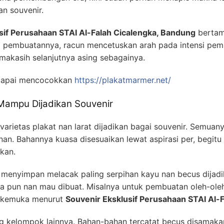
n souvenir.
sif Perusahaan STAI Al-Falah Cicalengka, Bandung
bertamb
ka pembuatannya, racun mencetuskan arah pada intensi pe
makasih selanjutnya asing sebagainya.
rcapai mencocokkan
https://plakatmarmer.net/
Mampu Dijadikan Souvenir
arietas plakat nan larat dijadikan bagai souvenir. Semuan
nan. Bahannya kuasa disesuaikan lewat aspirasi per, begitu h
kan.
enyimpan melacak paling serpihan kayu nan becus dijadika
a pun nan mau dibuat. Misalnya untuk pembuatan oleh-ole
erkemuka menurut
Souvenir Eksklusif Perusahaan STAI Al-
ng kelompok lainnya. Bahan-bahan tercatat becus disamaka