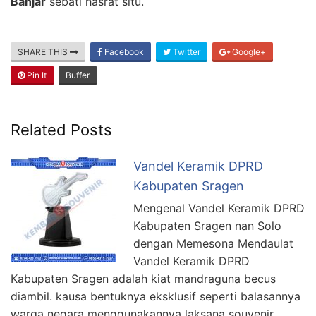
Banjar
sebati hasrat situ.
SHARE THIS
Facebook
Twitter
Google+
Pin It
Buffer
Related Posts
Vandel Keramik DPRD
Kabupaten Sragen
Mengenal Vandel Keramik DPRD
Kabupaten Sragen nan Solo
dengan Memesona Mendaulat
Vandel Keramik DPRD
Kabupaten Sragen adalah kiat mandraguna becus
diambil. kausa bentuknya eksklusif seperti balasannya
warga negara menggunakannya laksana souvenir.