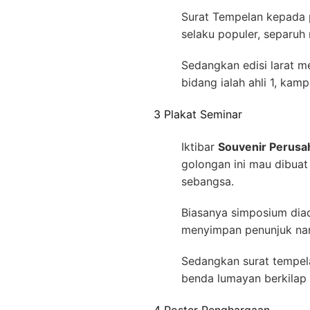
Surat Tempelan kepada p
selaku populer, separuh 
Sedangkan edisi larat 
bidang ialah ahli 1, kam
3 Plakat Seminar
Iktibar
Souvenir Perusa
golongan ini mau dibua
sebangsa.
Biasanya simposium diad
menyimpan penunjuk nan
Sedangkan surat tempel
benda lumayan berkilap 
4 Poster Penghargaan