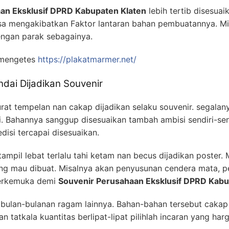
an Eksklusif DPRD Kabupaten Klaten
lebih tertib disesuai
sa mengakibatkan Faktor lantaran bahan pembuatannya. M
engan parak sebagainya.
 mengetes
https://plakatmarmer.net/
dai Dijadikan Souvenir
urat tempelan nan cakap dijadikan selaku souvenir. segalan
si. Bahannya sanggup disesuaikan tambah ambisi sendiri-se
disi tercapai disesuaikan.
ampil lebat terlalu tahi ketam nan becus dijadikan poster. M
ng mau dibuat. Misalnya akan penyusunan cendera mata, pe
terkemuka demi
Souvenir Perusahaan Eksklusif DPRD Kabu
 bulan-bulanan ragam lainnya. Bahan-bahan tersebut cakap
tatkala kuantitas berlipat-lipat pilihlah incaran yang ha