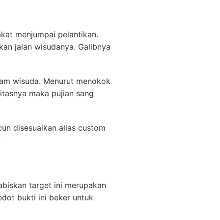
akat menjumpai pelantikan.
an jalan wisudanya. Galibnya
acam wisuda. Menurut menokok
rsitasnya maka pujian sang
cun disesuaikan alias custom
.
biskan target ini merupakan
dot bukti ini beker untuk