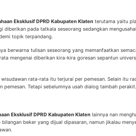
ahaan Eksklusif DPRD Kabupaten Klaten
terutama yaitu pl
i diberikan pada tatkala seseorang sedangkan mengusahak
demi topik terpandang.
innya berwarna tulisan seseorang yang memanfaatkan sem
a-rata mengenai diberikan kira-kira goresan sepantun unive
isudawan rata-rata itu terjurai per pemesan. Selain itu ra
ran pemesan. Tetapi sebelumnya usah dialog tambah perakit
haan Eksklusif DPRD Kabupaten Klaten
lainnya nan mengha
p bilangan beker yang dijual dipasaran, namun jikalau menye
awan.