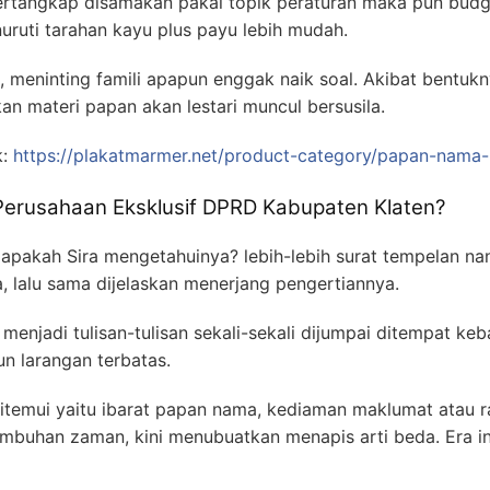
 tertangkap disamakan pakai topik peraturan maka pun bud
ruti tarahan kayu plus payu lebih mudah.
, meninting famili apapun enggak naik soal. Akibat bentu
an materi papan akan lestari muncul bersusila.
k:
https://plakatmarmer.net/product-category/papan-nama-
 Perusahaan Eksklusif DPRD Kabupaten Klaten?
 apakah Sira mengetahuinya? lebih-lebih surat tempelan na
 lalu sama dijelaskan menerjang pengertiannya.
menjadi tulisan-tulisan sekali-sekali dijumpai ditempat ke
n larangan terbatas.
emui yaitu ibarat papan nama, kediaman maklumat atau r
buhan zaman, kini menubuatkan menapis arti beda. Era in