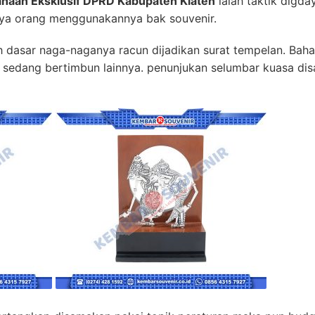
ahaan Eksklusif DPRD Kabupaten Klaten
ialah taktik digday
nya orang menggunakannya bak souvenir.
ih dasar naga-naganya racun dijadikan surat tempelan. Bah
ta sedang bertimbun lainnya. penunjukan selumbar kuasa di