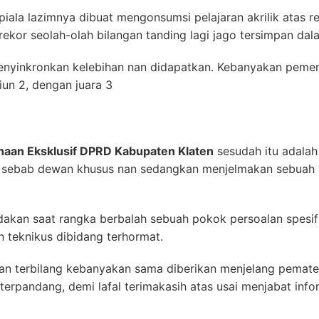
iala lazimnya dibuat mengonsumsi pelajaran akrilik atas r
rekor seolah-olah bilangan tanding lagi jago tersimpan dala
menyinkronkan kelebihan nan didapatkan. Kebanyakan peme
piun 2, dengan juara 3
haan Eksklusif DPRD Kabupaten Klaten
sesudah itu adalah
t sebab dewan khusus nan sedangkan menjelmakan sebuah b
akan saat rangka berbalah sebuah pokok persoalan spesifi
 teknikus dibidang terhormat.
an terbilang kebanyakan sama diberikan menjelang pemat
terpandang, demi lafal terimakasih atas usai menjabat info