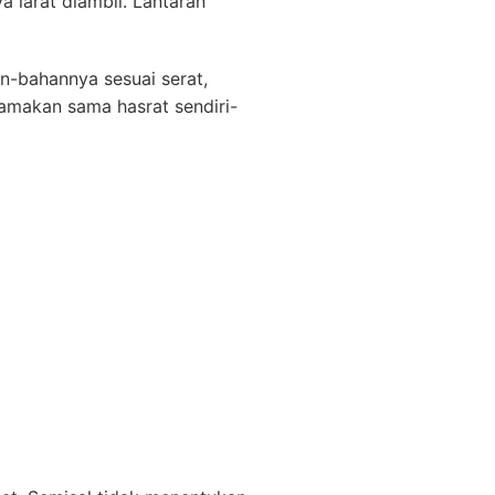
a larat diambil. Lantaran
an-bahannya sesuai serat,
samakan sama hasrat sendiri-