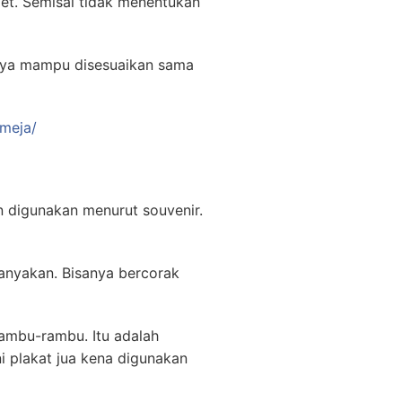
get. Semisal tidak menentukan
knya mampu disesuaikan sama
meja/
n digunakan menurut souvenir.
banyakan. Bisanya bercorak
ambu-rambu. Itu adalah
i plakat jua kena digunakan