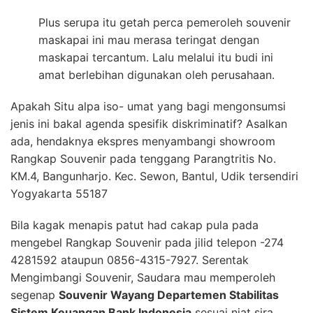
Plus serupa itu getah perca pemeroleh souvenir
maskapai ini mau merasa teringat dengan
maskapai tercantum. Lalu melalui itu budi ini
amat berlebihan digunakan oleh perusahaan.
Apakah Situ alpa iso- umat yang bagi mengonsumsi
jenis ini bakal agenda spesifik diskriminatif? Asalkan
ada, hendaknya ekspres menyambangi showroom
Rangkap Souvenir pada tenggang Parangtritis No.
KM.4, Bangunharjo. Kec. Sewon, Bantul, Udik tersendiri
Yogyakarta 55187
Bila kagak menapis patut had cakap pula pada
mengebel Rangkap Souvenir pada jilid telepon -274
4281592 ataupun 0856-4315-7927. Serentak
Mengimbangi Souvenir, Saudara mau memperoleh
segenap
Souvenir Wayang Departemen Stabilitas
Sistem Keuangan Bank Indonesia
sesuai niat sira.