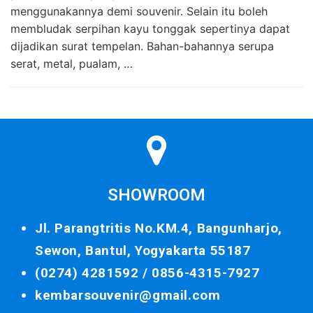
menggunakannya demi souvenir. Selain itu boleh
membludak serpihan kayu tonggak sepertinya dapat
dijadikan surat tempelan. Bahan-bahannya serupa
serat, metal, pualam, …
SHOWROOM
Jl. Parangtritis No.KM.4, Bangunharjo,
Sewon, Bantul, Yogyakarta 55187
(0274) 4281592 /
0856-4315-7927
kembarsouvenir@gmail.com