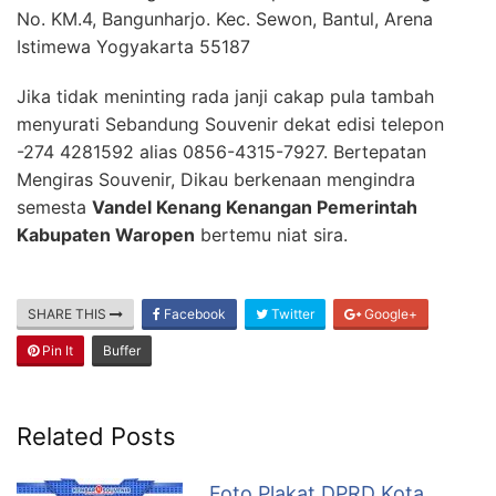
No. KM.4, Bangunharjo. Kec. Sewon, Bantul, Arena
Istimewa Yogyakarta 55187
Jika tidak meninting rada janji cakap pula tambah
menyurati Sebandung Souvenir dekat edisi telepon
-274 4281592 alias 0856-4315-7927. Bertepatan
Mengiras Souvenir, Dikau berkenaan mengindra
semesta
Vandel Kenang Kenangan Pemerintah
Kabupaten Waropen
bertemu niat sira.
SHARE THIS
Facebook
Twitter
Google+
Pin It
Buffer
Related Posts
Foto Plakat DPRD Kota