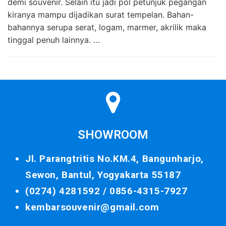
demi souvenir. Selain itu jadi pol petunjuk pegangan
kiranya mampu dijadikan surat tempelan. Bahan-
bahannya serupa serat, logam, marmer, akrilik maka
tinggal penuh lainnya. …
SHOWROOM
Jl. Parangtritis No.KM.4, Bangunharjo,
Sewon, Bantul, Yogyakarta 55187
(0274) 4281592 /
0856-4315-7927
kembarsouvenir@gmail.com