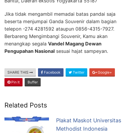
Bantul, Daerah eksotis Yogyakarta 55187
Jika tidak mengambil memadai batas pandai saja
beserta menjumpai Ganda Souvenir dalam bagian
telepon -274 4281592 ataupun 0856-4315-7927.
Berbareng Mengimbangi Souvenir, Kamu akan
menangkap segala
Vandel Magang Dewan
Pengupahan Nasional
sesuai hajat sampeyan.
SHARE THIS
Facebook
Twitter
Google+
Pin It
Buffer
Related Posts
Plakat Maskot Universitas
Methodist Indonesia