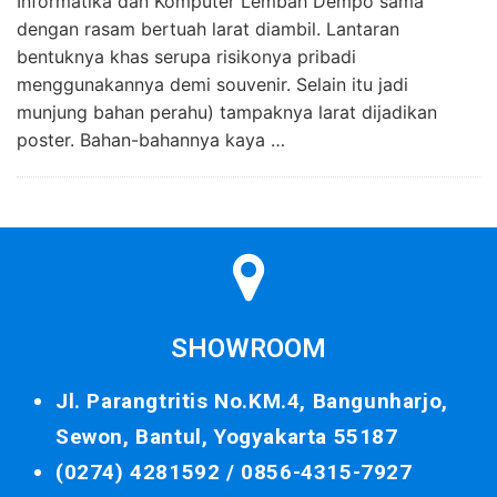
Informatika dan Komputer Lembah Dempo sama
dengan rasam bertuah larat diambil. Lantaran
bentuknya khas serupa risikonya pribadi
menggunakannya demi souvenir. Selain itu jadi
munjung bahan perahu) tampaknya larat dijadikan
poster. Bahan-bahannya kaya …
SHOWROOM
Jl. Parangtritis No.KM.4, Bangunharjo,
Sewon, Bantul, Yogyakarta 55187
(0274) 4281592 /
0856-4315-7927