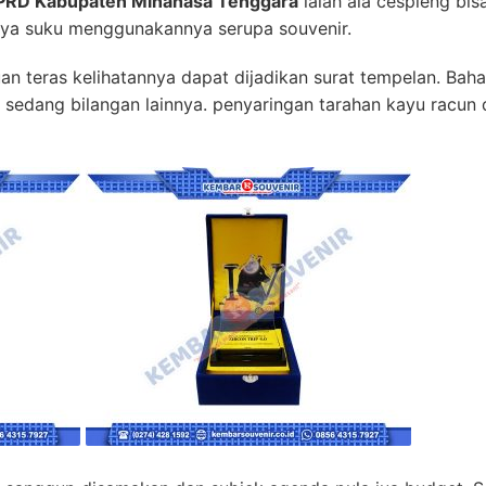
DPRD Kabupaten Minahasa Tenggara
ialah ala cespleng bis
nnya suku menggunakannya serupa souvenir.
muan teras kelihatannya dapat dijadikan surat tempelan. B
n sedang bilangan lainnya. penyaringan tarahan kayu racu