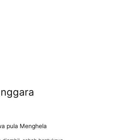
enggara
wa pula Menghela