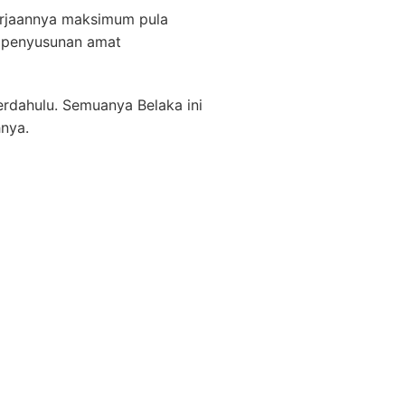
gerjaannya maksimum pula
s penyusunan amat
erdahulu. Semuanya Belaka ini
hnya.