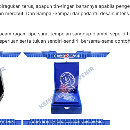
diragukan terus, apapun tin-tingan bahannya apabila pen
atan merebut. Dan Sampai-Sampai daripada itu desain inten
acam ragam tipe surat tempelan sanggup diambil seperti t
keperluan serta tujuan sendiri-sendiri, bersama-sama conto