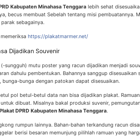
DPRD Kabupaten Minahasa Tenggara
lebih sehat disesuaika
a, becus membuat Sebelah tentang misi pembuatannya. M
u parak sebagainya.
i memeriksa
https://plakatmarmer.net/
sa Dijadikan Souvenir
-sungguh) mutu poster yang racun dijadikan menjadi souv
aran dahulu pembentukan. Bahannya sanggup disesuaikan 
h, bunga-bunga dengan patokan dapat disesuaikan.
tul pol betul-betul data nan bisa dijadikan plakat. Ramuan
untuk dibuat. Misalnya bakal produksi suvenir, pemungutan
 Plakat DPRD Kabupaten Minahasa Tenggara
.
ngkong rumpun lainnya. Bahan-bahan terkandung racun dis
elar berisi besaran memunjung pilihlah ramuan yang harga