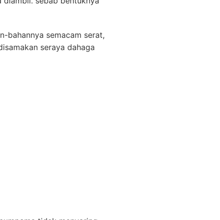
a diambil. sebab bentuknya
ahan-bahannya semacam serat,
n disamakan seraya dahaga