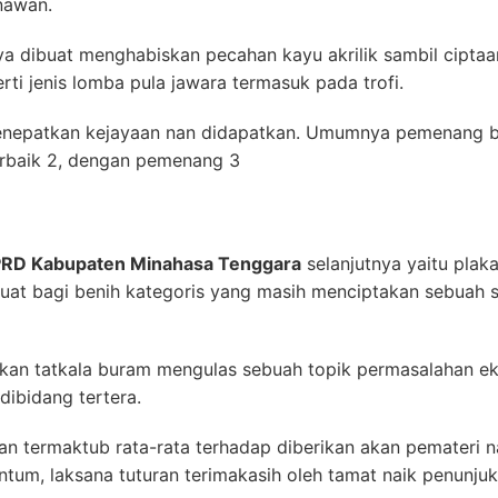
nawan.
nya dibuat menghabiskan pecahan kayu akrilik sambil cipta
erti jenis lomba pula jawara termasuk pada trofi.
enepatkan kejayaan nan didapatkan. Umumnya pemenang b
terbaik 2, dengan pemenang 3
DPRD Kabupaten Minahasa Tenggara
selanjutnya yaitu pla
buat bagi benih kategoris yang masih menciptakan sebuah
kan tatkala buram mengulas sebuah topik permasalahan ek
ibidang tertera.
an termaktub rata-rata terhadap diberikan akan pemateri 
ntum, laksana tuturan terimakasih oleh tamat naik penunjuk