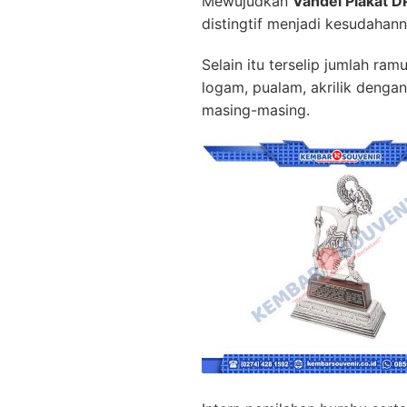
Mewujudkan
Vandel Plakat 
distingtif menjadi kesudaha
Selain itu terselip jumlah ra
logam, pualam, akrilik denga
masing-masing.