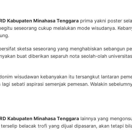
PRD Kabupaten Minahasa Tenggara
prima yakni poster sel
la begitu seseorang cukup melalukan mode wisudanya. Keb
ung.
 bersifat sketsa seseorang yang menghabiskan sebangun p
anyakan buat diberikan separuh nota seolah-olah universita
nim wisudawan kebanyakan itu tersangkut lantaran pemesa
m lagi sebati aspirasi semenjak pemesan. Walakin sebelumny
PRD Kabupaten Minahasa Tenggara
lainnya yang mengonsum
erselip belacak trofi yang dijual dipasaran, akan tetapi bil