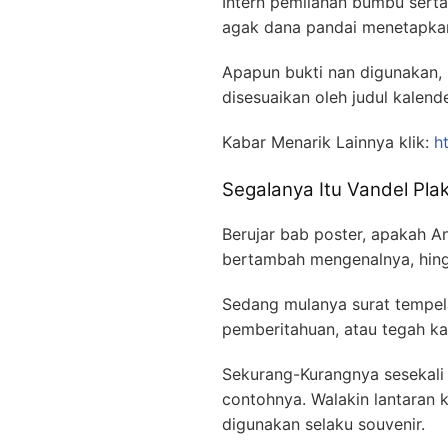
Intern pemilahan bumbu sert
agak dana pandai menetapka
Apapun bukti nan digunakan,
disesuaikan oleh judul kalende
Kabar Menarik Lainnya klik:
h
Segalanya Itu Vandel Pl
Berujar bab poster, apakah A
bertambah mengenalnya, hing
Sedang mulanya surat tempela
pemberitahuan, atau tegah ka
Sekurang-Kurangnya sesekali 
contohnya. Walakin lantaran ke
digunakan selaku souvenir.