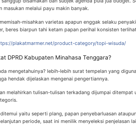
a sanggup disamakan dan subjek agenda pula jua budget.
n masukan melalui payu makin banyak.
 memisah-misahkan varietas apapun enggak selaku penyaki
r, beres biarpun tahi ketam papan perihal konsisten terlihat
ttps://plakatmarmer.net/product-category/topi-wisuda/
akat DPRD Kabupaten Minahasa Tenggara?
nda mengetahuinya? lebih-lebih surat tempelan yang digun
ga hendak dijelaskan mengenai pengertiannya.
n melahirkan tulisan-tulisan terkadang dijumpai ditempat 
tegoris.
ditemui yaitu seperti plang, papan penyebarluasan ataupu
lanjutan periode, saat ini menilik menyeleksi penjelasan lai