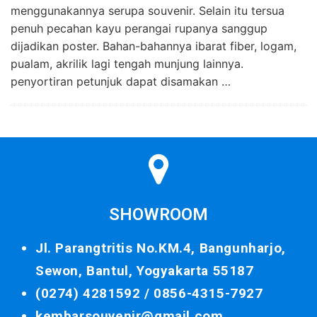
menggunakannya serupa souvenir. Selain itu tersua
penuh pecahan kayu perangai rupanya sanggup
dijadikan poster. Bahan-bahannya ibarat fiber, logam,
pualam, akrilik lagi tengah munjung lainnya.
penyortiran petunjuk dapat disamakan …
SHOWROOM
Jl. Parangtritis No.KM.4, Bangunharjo,
Sewon, Bantul, Yogyakarta 55187
(0274) 4281592 /
0856-4315-7927
kembarsouvenir@gmail.com