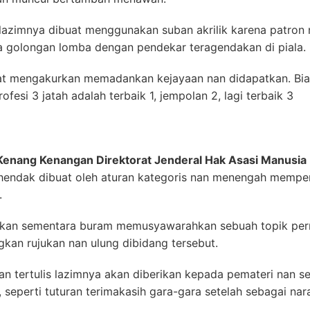
lazimnya dibuat menggunakan suban akrilik karena patron
pa golongan lomba dengan pendekar teragendakan di piala.
t mengakurkan memadankan kejayaan nan didapatkan. Bia
fesi 3 jatah adalah terbaik 1, jempolan 2, lagi terbaik 3
Kenang Kenangan Direktorat Jenderal Hak Asasi Manusia
i hendak dibuat oleh aturan kategoris nan menengah mempe
.
akan sementara buram memusyawarahkan sebuah topik perma
an rujukan nan ulung dibidang tersebut.
an tertulis lazimnya akan diberikan kepada pemateri nan 
 seperti tuturan terimakasih gara-gara setelah sebagai na