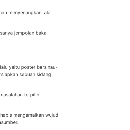
 nan menyenangkan. ala
sanya jempolan bakal
lalu yaitu poster bersinau-
rsiapkan sebuah sidang
salahan terpilih.
sehabis mengamalkan wujud
rasumber.