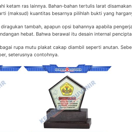
tahi ketam ras lainnya. Bahan-bahan tertulis larat disamaka
ti (maksud) kuantitas besarnya pilihlah bukti yang hargany
g diragukan tambah, apapun opsi bahannya apabila pengerjaa
dangan hebat. Bahwa berawal itu desain internal pencipta
agai rupa mutu plakat cakap diambil seperti anutan. Seber
per, seterusnya contohnya.