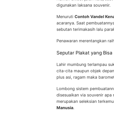
digunakan laksana souvenir.
Menuruti
Contoh Vandel Kena
acaranya. Saat pembuatannya
sebutan terimakasih lalu para
Penawaran merentangkan rai
Seputar Plakat yang Bisa 
Lahir mumbung terlampau suk
cita-cita maupun objek depa
plus asi, ragam maka baromet
Lombong sistem pembuatannya,
disesuaikan via souvenir apa 
merupakan seleksian terkem
Manusia
.