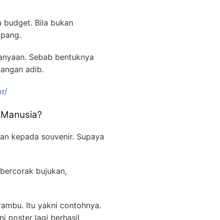
 budget. Bila bukan
mpang.
anyaan. Sebab bentuknya
dangan adib.
r/
 Manusia?
kan kepada souvenir. Supaya
 bercorak bujukan,
ambu. Itu yakni contohnya.
i poster lagi berhasil