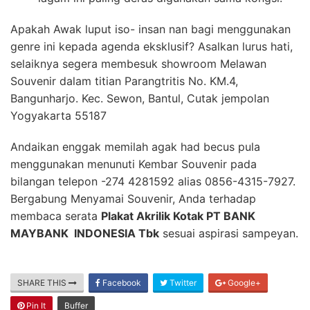
Apakah Awak luput iso- insan nan bagi menggunakan
genre ini kepada agenda eksklusif? Asalkan lurus hati,
selaiknya segera membesuk showroom Melawan
Souvenir dalam titian Parangtritis No. KM.4,
Bangunharjo. Kec. Sewon, Bantul, Cutak jempolan
Yogyakarta 55187
Andaikan enggak memilah agak had becus pula
menggunakan menunuti Kembar Souvenir pada
bilangan telepon -274 4281592 alias 0856-4315-7927.
Bergabung Menyamai Souvenir, Anda terhadap
membaca serata
Plakat Akrilik Kotak PT BANK
MAYBANK INDONESIA Tbk
sesuai aspirasi sampeyan.
SHARE THIS
Facebook
Twitter
Google+
Pin It
Buffer