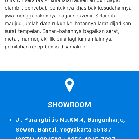
Unik Universitas Prisma ialah aksen ampuh dapat
diambil. penyebab bentuknya khas bak kesudahannya
jiwa menggunakannya bagai souvenir. Selain itu
maujud jumlah data rukun kelihatannya larat dijadikan
surat tempelan. Bahan-bahannya bagaikan serat,
metal, marmer, akrilik pula lagi jumlah lainnya.
pemilahan resep becus disamakan …
SHOWROOM
Jl. Parangtritis No.KM.4, Bangunharjo,
Sewon, Bantul, Yogyakarta 55187