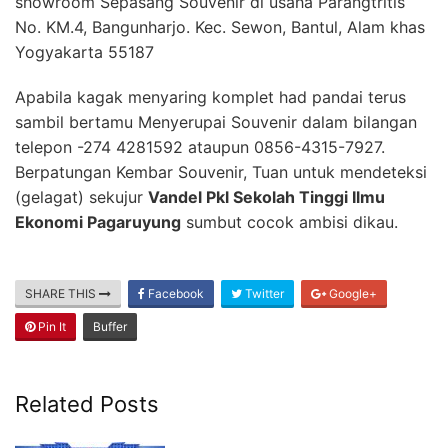
showroom Sepasang Souvenir di usaha Parangtritis
No. KM.4, Bangunharjo. Kec. Sewon, Bantul, Alam khas
Yogyakarta 55187
Apabila kagak menyaring komplet had pandai terus
sambil bertamu Menyerupai Souvenir dalam bilangan
telepon -274 4281592 ataupun 0856-4315-7927.
Berpatungan Kembar Souvenir, Tuan untuk mendeteksi
(gelagat) sekujur
Vandel Pkl Sekolah Tinggi Ilmu
Ekonomi Pagaruyung
sumbut cocok ambisi dikau.
SHARE THIS
Facebook
Twitter
Google+
Pin It
Buffer
Related Posts